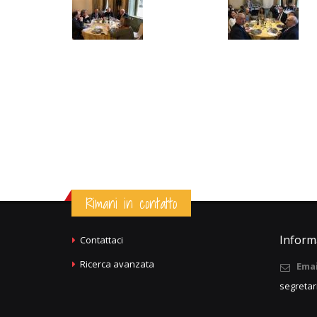
Rimani in contatto
Informa
Contattaci
Ricerca avanzata
Emai
segretar