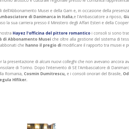
imonio artistico e culturale regionale presso le comunità rappresenta
abili dell’Abbonamento Musei e della Gam e, in occasione della presenz
basciatore di Danimarca in Italia
,e l'Ambasciatore a riposo,
Gi
o la sua carriera presso il Ministero degli Affari Esteri e della Coope
 mostra
Hayez l'officina del pittore romantico
i consoli si sono tras
ità di Abbonamento Musei
che oltre alla gestione del sistema di tes
i abbonati che
hanno il pregio di
modificare il rapporto tra musei e p
er la presentazione di alcuni nuovi colleghi che non avevano ancora a
nsolare di Torino. Dopo l'intervento di SE l'Ambasciatore di Danimarc
della Romania,
Cosmin Dumitrescu,
e i consoli onorari del Brasile,
Od
egula Hlfiker.