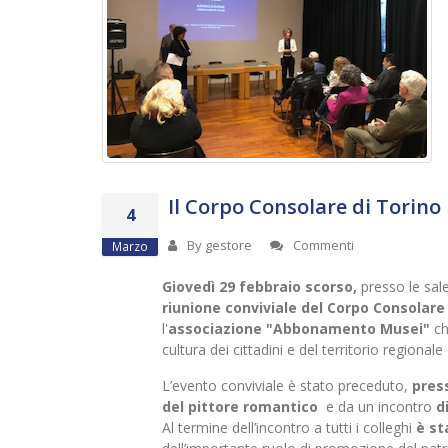
Il Corpo Consolare di Torin
4
By
gestore
Commenti
Marzo
Giovedì 29 febbraio scorso,
presso le sal
riunione conviviale del Corpo Consolare
l'
associazione "Abbonamento Musei"
ch
cultura dei cittadini e del territorio regionale
L’evento conviviale è stato preceduto,
pres
del pittore romantico
e da un incontro
d
Al termine dell’incontro a tutti i colleghi
è s