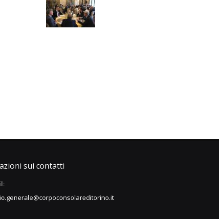
zioni sui contatti
l:
io.generale@corpoconsolareditorino.it