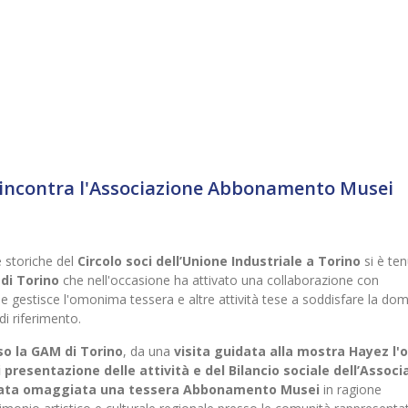
o incontra l'Associazione Abbonamento Musei
e storiche del
Circolo soci dell’Unione Industriale a Torino
si è te
 di Torino
che nell'occasione ha attivato una collaborazione con
e gestisce l'omonima tessera e altre attività tese a soddisfare la do
 di riferimento.
so la GAM di Torino
, da una
visita guidata alla mostra Hayez l'o
i presentazione delle attività e del Bilancio sociale dell’Assoc
tata omaggiata una tessera Abbonamento Musei
in ragione