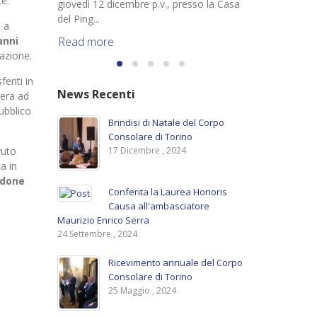
te.
giovedì 12 dicembre p.v., presso la Casa
del Ping...
a a
Read more
anni
razione.
feriti in
News Recenti
sera ad
ubblico
Brindisi di Natale del Corpo
Consolare di Torino
17 Dicembre , 2024
vuto
a in
done
Conferita la Laurea Honoris
Causa all'ambasciatore
Maurizio Enrico Serra
24 Settembre , 2024
Ricevimento annuale del Corpo
Consolare di Torino
25 Maggio , 2024