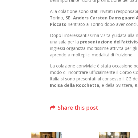
dell’importante ruolo di promozione del patr
Alla colazione sono stati invitati i respons
Torino,
SE Anders Carsten Damsgaard Am
Piccato
rientrato a Torino dopo aver conclus
Dopo l'interessantissima visita guidata alla
una sala per la
p
resentazione dell'attiv
ingressi organizza moltissime attività per gl
aprendo a molteplici modalità di fruizione.
La colazione conviviale è stata occasione p
modo di incontrare ufficialmente il Corpo Co
Italia si sono presentati al consesso il CG 
Incisa della Rocchetta,
e della Svizzera,
R
Share this post