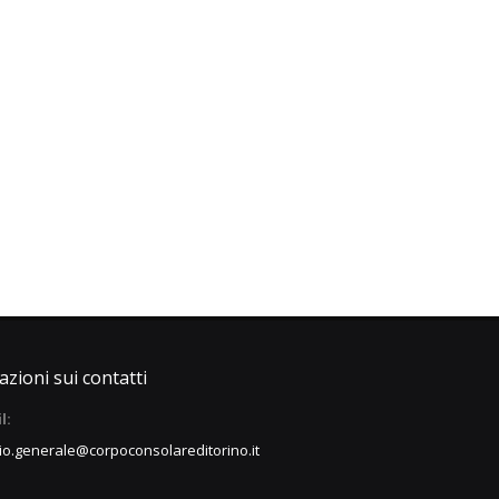
zioni sui contatti
l:
io.generale@corpoconsolareditorino.it