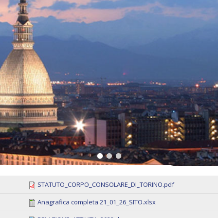
STATUTO_CORPO_CONSOLARE_DI_TORINO.pdf
Anagrafica completa 21_01_26_SITO.xlsx