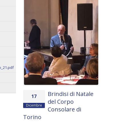
Settembre
all'ambas
Enrico Ser
Lunedì 23 sett
dell’Univer...
Read more
o_21.pdf
Brindisi di Natale
17
del Corpo
Dicembre
Consolare di
Torino