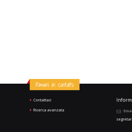
Rimani in contatto
Informa
Contattaci
Ricerca avanzata
Emai
segretar