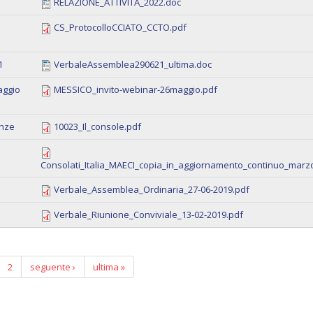
RELAZIONE_ATTIVITA_2022.doc
CS_ProtocolloCCIATO_CCTO.pdf
1
VerbaleAssemblea290621_ultima.doc
aggio
MESSICO_invito-webinar-26maggio.pdf
enze
10023_Il_console.pdf
Consolati_Italia_MAECI_copia_in_aggiornamento_continuo_marz
Verbale_Assemblea_Ordinaria_27-06-2019.pdf
Verbale_Riunione_Conviviale_13-02-2019.pdf
2
seguente ›
ultima »