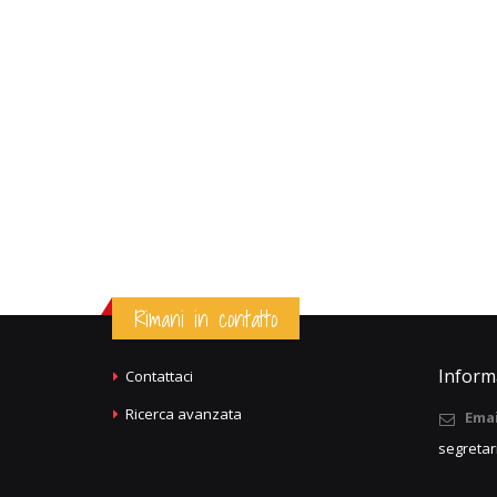
Rimani in contatto
Informa
Contattaci
Ricerca avanzata
Emai
segretar