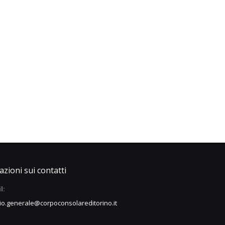
zioni sui contatti
l:
io.generale@corpoconsolareditorino.it