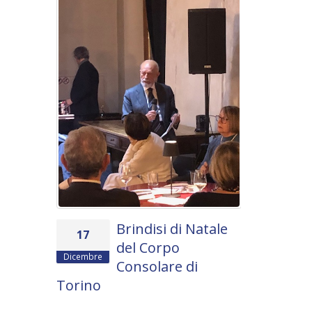
Settembre
all'ambas
Enrico Ser
Lunedì 23 sett
dell’Univer...
Read more
Brindisi di Natale
17
del Corpo
Dicembre
Consolare di
Torino