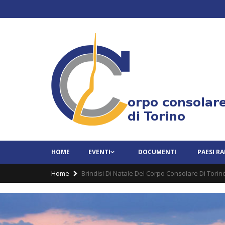
HOME
EVENTI
DOCUMENTI
PAESI R
Home
Brindisi Di Natale Del Corpo Consolare Di Torin