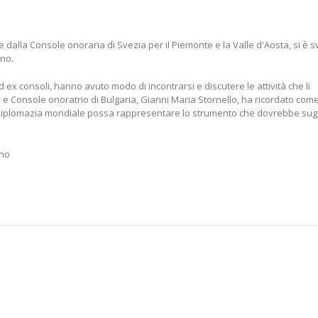
lla Console onoraria di Svezia per il Piemonte e la Valle d'Aosta, si è svo
ino.
ex consoli, hanno avuto modo di incontrarsi e discutere le attività che li
e Console onoratrio di Bulgaria, Gianni Maria Stornello, ha ricordato come
la diplomazia mondiale possa rappresentare lo strumento che dovrebbe sugg
ano