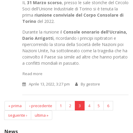
IL
31 Marzo scorso
, presso le sale storiche del Circolo
Soci dell'Unione Industriale di Torino si è tenuta la
prima
riunione conviviale del Corpo Consolare di
Torino
del 2022.
Durante la riunione il
Console onorario dell'Ucraina,
Dario Arrigotti
, ricordando i principi ispitratori e
ripercorrendo la storia della Società delle Nazioni poi
Nazioni Unite, ha sottolineato come la tragedia che ha
coinvolto il Paese sia simile ad altre che hanno portato
a conflitti mondiali in passato.
Read more
Aprile 13, 2022, 3:27 pm
By
gestore
« prima
‹ precedente
1
2
3
4
5
6
Pagine
seguente ›
ultima »
News