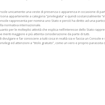
onsole unicamente una veste di presenza o apparenza in occasione di part
persona appartenente a categoria “privilegiata” e quindi sostanzialmente “in
sole rappresenta per nomina uno Stato e perciò ha diritto ad una partic
lla normativa internazionale.
quanto per le molteplici attività che esplica nell’interesse dello Stato rappr
he meriti maggiore e più attenta considerazione da parte di tutti.
 divulgare e far conoscere a tutti cosa in realtà sia e faccia un Console e
rivilegi ed attenzioni a “titolo gratuito”, come un vero e proprio parassita 