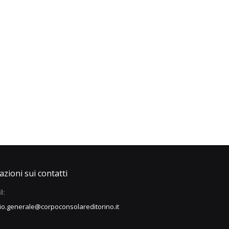
zioni sui contatti
l:
io.generale@corpoconsolareditorino.it