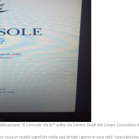
blicazione "Il Console: chi è?" edito da Centro Studi del Corpo Consolare d
 cosa in realtà significhi nella vita di tutti i giorni in una città “specialiss