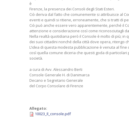
è
Firenze, la presenza dei Consoli degli Stati Esteri.
Ciò deriva dal fatto che comunemente si attribuisce al C
eventi e quindi si ritiene, erroneamente, che si tratti di 
Ciò può anche essere vero apparentemente, perché il Con
attenzione e considerazione così come riconosciutagli da
Nella realtà quotidiana però il Console è molto di più; in 
dei suoi cittadini nonché della città dove opera, ritengo c
L’idea di questa modesta pubblicazione è venuta al fine di
così quella comune diceria che questi goda di particolari p
società.
a cura di Avv. Alessandro Berti
Console Generale H. di Danimarca
Decano e Segretario Generale
del Corpo Consolare di Firenze
Allegato:
10023_Il_console.pdf