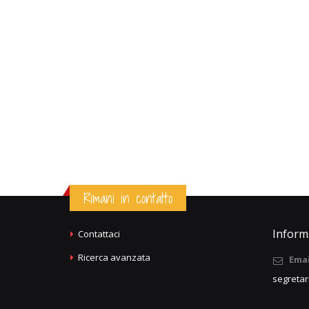
Rimani in contatto
Informa
Contattaci
Ricerca avanzata
Emai
segretar