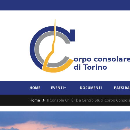
HOME
EVENTI
DOCUMENTI
PAESI R
Home
Il Console Chi È? Da Centro Studi Corpo Consola