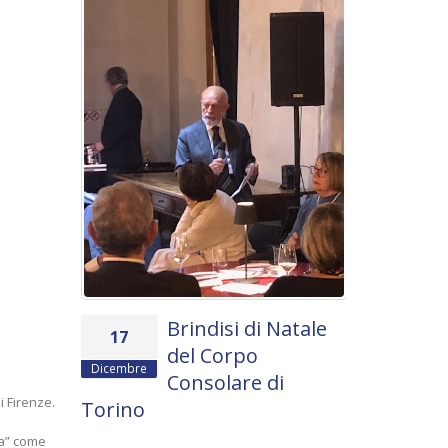
Settembre
all'ambas
Enrico Ser
Lunedì 23 sett
dell’Univer...
Read more
Brindisi di Natale
17
del Corpo
Dicembre
Consolare di
i Firenze.
Torino
ima” come